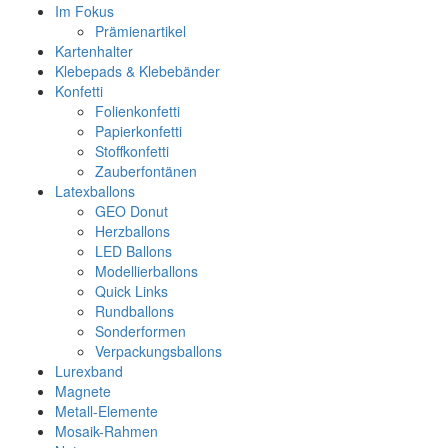
Im Fokus
Prämienartikel
Kartenhalter
Klebepads & Klebebänder
Konfetti
Folienkonfetti
Papierkonfetti
Stoffkonfetti
Zauberfontänen
Latexballons
GEO Donut
Herzballons
LED Ballons
Modellierballons
Quick Links
Rundballons
Sonderformen
Verpackungsballons
Lurexband
Magnete
Metall-Elemente
Mosaik-Rahmen