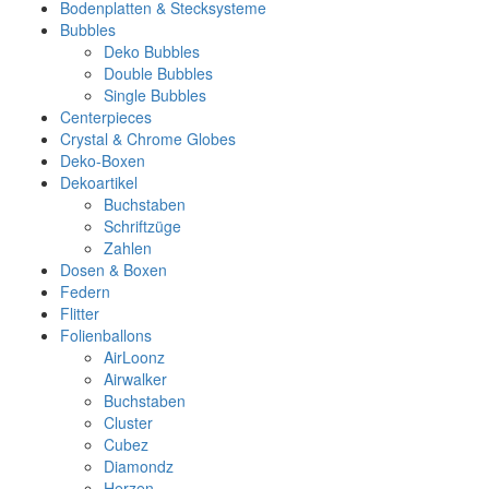
Bodenplatten & Stecksysteme
Bubbles
Deko Bubbles
Double Bubbles
Single Bubbles
Centerpieces
Crystal & Chrome Globes
Deko-Boxen
Dekoartikel
Buchstaben
Schriftzüge
Zahlen
Dosen & Boxen
Federn
Flitter
Folienballons
AirLoonz
Airwalker
Buchstaben
Cluster
Cubez
Diamondz
Herzen