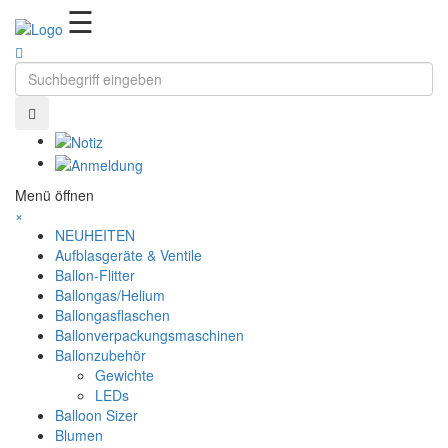
Ballonzauber
☰
Menü öffnen
×
NEUHEITEN
Aufblasgeräte & Ventile
Ballon-Flitter
Ballongas/Helium
Ballongasflaschen
Ballonverpackungsmaschinen
Ballonzubehör
Gewichte
LEDs
Balloon Sizer
Blumen