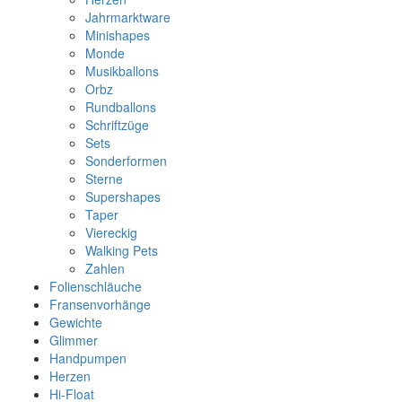
Jahrmarktware
Minishapes
Monde
Musikballons
Orbz
Rundballons
Schriftzüge
Sets
Sonderformen
Sterne
Supershapes
Taper
Viereckig
Walking Pets
Zahlen
Folienschläuche
Fransenvorhänge
Gewichte
Glimmer
Handpumpen
Herzen
Hi-Float