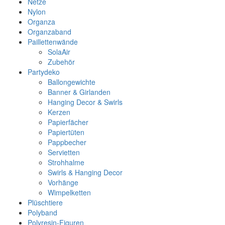
Netze
Nylon
Organza
Organzaband
Paillettenwände
SolaAir
Zubehör
Partydeko
Ballongewichte
Banner & Girlanden
Hanging Decor & Swirls
Kerzen
Papierfächer
Papiertüten
Pappbecher
Servietten
Strohhalme
Swirls & Hanging Decor
Vorhänge
Wimpelketten
Plüschtiere
Polyband
Polyresin-Figuren