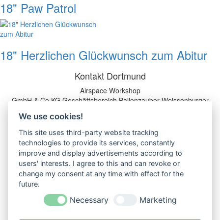
18" Paw Patrol
18" Herzlichen Glückwunsch zum Abitur
Kontakt Dortmund
Airspace Workshop
GmbH & Co.KG
Geschäftsbereich Ballonzauber
Weissenburger
Str. 3
44135 Dortmund
Tel: 0231 - 55 69 70-0
We use cookies!
profiballon@ballonzauber.de
This site uses third-party website tracking
Informationen
technologies to provide its services, constantly
Versandkosten
improve and display advertisements according to
Impressum
users' interests. I agree to this and can revoke or
AGB
change my consent at any time with effect for the
Datenschutz
future.
Einwegkunststofffondsgesetz
Necessary
Marketing
Zahlungsarten