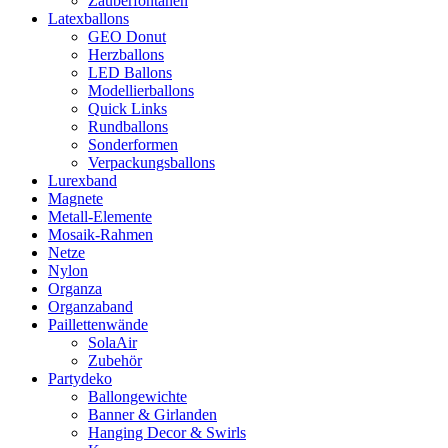
Zauberfontänen
Latexballons
GEO Donut
Herzballons
LED Ballons
Modellierballons
Quick Links
Rundballons
Sonderformen
Verpackungsballons
Lurexband
Magnete
Metall-Elemente
Mosaik-Rahmen
Netze
Nylon
Organza
Organzaband
Paillettenwände
SolaAir
Zubehör
Partydeko
Ballongewichte
Banner & Girlanden
Hanging Decor & Swirls