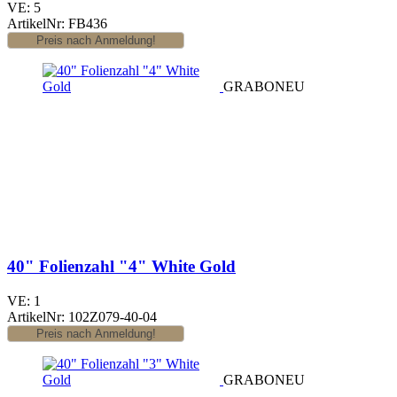
VE: 5
ArtikelNr: FB436
GRABO
NEU
40" Folienzahl "4" White Gold
VE: 1
ArtikelNr: 102Z079-40-04
GRABO
NEU