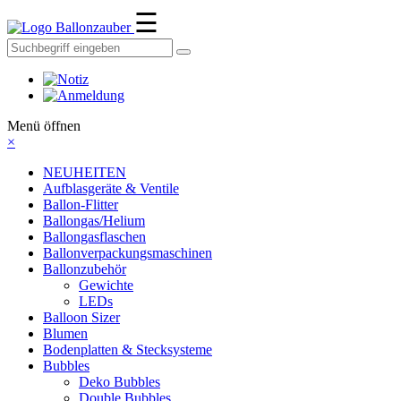
☰
Ballonzauber
Menü öffnen
×
NEUHEITEN
Aufblasgeräte & Ventile
Ballon-Flitter
Ballongas/Helium
Ballongasflaschen
Ballonverpackungsmaschinen
Ballonzubehör
Gewichte
LEDs
Balloon Sizer
Blumen
Bodenplatten & Stecksysteme
Bubbles
Deko Bubbles
Double Bubbles