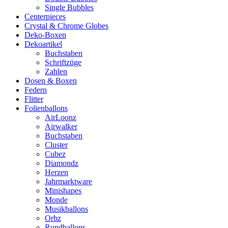
Single Bubbles
Centerpieces
Crystal & Chrome Globes
Deko-Boxen
Dekoartikel
Buchstaben
Schriftzüge
Zahlen
Dosen & Boxen
Federn
Flitter
Folienballons
AirLoonz
Airwalker
Buchstaben
Cluster
Cubez
Diamondz
Herzen
Jahrmarktware
Minishapes
Monde
Musikballons
Orbz
Rundballons