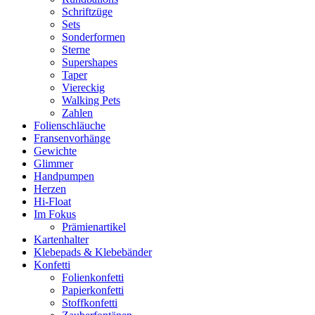
Schriftzüge
Sets
Sonderformen
Sterne
Supershapes
Taper
Viereckig
Walking Pets
Zahlen
Folienschläuche
Fransenvorhänge
Gewichte
Glimmer
Handpumpen
Herzen
Hi-Float
Im Fokus
Prämienartikel
Kartenhalter
Klebepads & Klebebänder
Konfetti
Folienkonfetti
Papierkonfetti
Stoffkonfetti