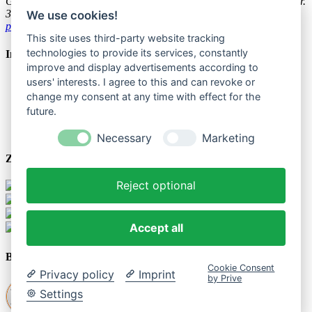
GmbH & Co.KG
Geschäftsbereich Ballonzauber
Weissenburger Str.
3
44135 Dortmund
Tel: 0231 - 55 69 70-0
We use cookies!
profiballon@ballonzauber.de
This site uses third-party website tracking
technologies to provide its services, constantly
Informationen
improve and display advertisements according to
Versandkosten
users' interests. I agree to this and can revoke or
Impressum
change my consent at any time with effect for the
AGB
future.
Datenschutz
Einwegkunststofffondsgesetz
Necessary
Marketing
Zahlungsarten
Reject optional
Accept all
Besuchen Sie uns
Cookie Consent
Privacy policy
Imprint
by Prive
Settings