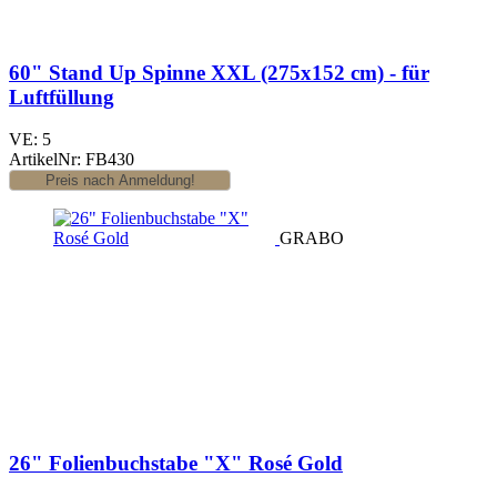
60" Stand Up Spinne XXL (275x152 cm) - für
Luftfüllung
VE: 5
ArtikelNr: FB430
GRABO
26" Folienbuchstabe "X" Rosé Gold