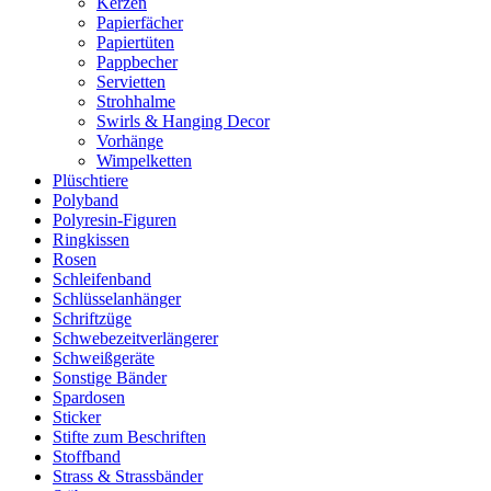
Kerzen
Papierfächer
Papiertüten
Pappbecher
Servietten
Strohhalme
Swirls & Hanging Decor
Vorhänge
Wimpelketten
Plüschtiere
Polyband
Polyresin-Figuren
Ringkissen
Rosen
Schleifenband
Schlüsselanhänger
Schriftzüge
Schwebezeitverlängerer
Schweißgeräte
Sonstige Bänder
Spardosen
Sticker
Stifte zum Beschriften
Stoffband
Strass & Strassbänder