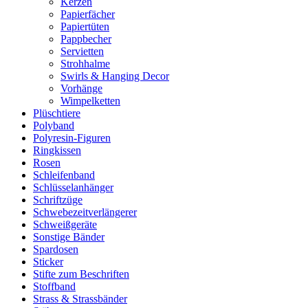
Kerzen
Papierfächer
Papiertüten
Pappbecher
Servietten
Strohhalme
Swirls & Hanging Decor
Vorhänge
Wimpelketten
Plüschtiere
Polyband
Polyresin-Figuren
Ringkissen
Rosen
Schleifenband
Schlüsselanhänger
Schriftzüge
Schwebezeitverlängerer
Schweißgeräte
Sonstige Bänder
Spardosen
Sticker
Stifte zum Beschriften
Stoffband
Strass & Strassbänder