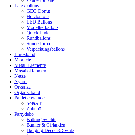
Zauberfontänen
Latexballons
GEO Donut
Herzballons
LED Ballons
Modellierballons
Quick Links
Rundballons
Sonderformen
Verpackungsballons
Lurexband
Magnete
Metall-Elemente
Mosaik-Rahmen
Netze
Nylon
Organza
Organzaband
Paillettenwände
SolaAir
Zubehör
Partydeko
Ballongewichte
Banner & Girlanden
Hanging Decor & Swirls