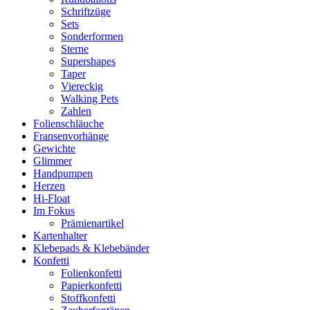
Schriftzüge
Sets
Sonderformen
Sterne
Supershapes
Taper
Viereckig
Walking Pets
Zahlen
Folienschläuche
Fransenvorhänge
Gewichte
Glimmer
Handpumpen
Herzen
Hi-Float
Im Fokus
Prämienartikel
Kartenhalter
Klebepads & Klebebänder
Konfetti
Folienkonfetti
Papierkonfetti
Stoffkonfetti