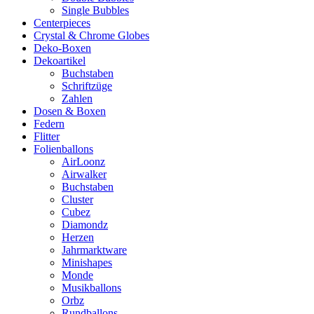
Single Bubbles
Centerpieces
Crystal & Chrome Globes
Deko-Boxen
Dekoartikel
Buchstaben
Schriftzüge
Zahlen
Dosen & Boxen
Federn
Flitter
Folienballons
AirLoonz
Airwalker
Buchstaben
Cluster
Cubez
Diamondz
Herzen
Jahrmarktware
Minishapes
Monde
Musikballons
Orbz
Rundballons