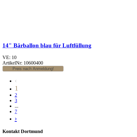
14" Bärballon blau für Luftfüllung
VE: 10
ArtikelNr: 10600400
‹
1
2
3
...
7
›
Kontakt Dortmund