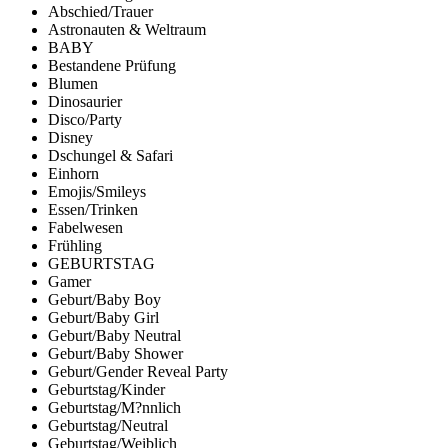
Abschied/Trauer
Astronauten & Weltraum
BABY
Bestandene Prüfung
Blumen
Dinosaurier
Disco/Party
Disney
Dschungel & Safari
Einhorn
Emojis/Smileys
Essen/Trinken
Fabelwesen
Frühling
GEBURTSTAG
Gamer
Geburt/Baby Boy
Geburt/Baby Girl
Geburt/Baby Neutral
Geburt/Baby Shower
Geburt/Gender Reveal Party
Geburtstag/Kinder
Geburtstag/M?nnlich
Geburtstag/Neutral
Geburtstag/Weiblich