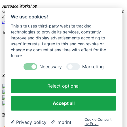
Airspace Workshop
GmbH & Co.KG
Geschäftsbereich Ballonzauber
Weissenburger Str.
3
44135 Dortmund
Tel: 0231 - 55 69 70-0
We use cookies!
profiballon@ballonzauber.de
This site uses third-party website tracking
technologies to provide its services, constantly
Informationen
improve and display advertisements according to
Versandkosten
users' interests. I agree to this and can revoke or
Impressum
change my consent at any time with effect for the
AGB
future.
Datenschutz
Einwegkunststofffondsgesetz
Necessary
Marketing
Zahlungsarten
Reject optional
Accept all
Besuchen Sie uns
Cookie Consent
Privacy policy
Imprint
by Prive