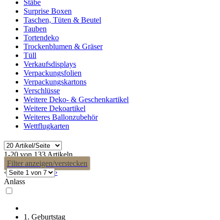
Stäbe
Surprise Boxen
Taschen, Tüten & Beutel
Tauben
Tortendeko
Trockenblumen & Gräser
Tüll
Verkaufsdisplays
Verpackungsfolien
Verpackungskartons
Verschlüsse
Weitere Deko- & Geschenkartikel
Weitere Dekoartikel
Weiteres Ballonzubehör
Wettflugkarten
1-20 von 133 Artikeln
Filter anzeigen/verstecken
‹
›
Anlass
1. Geburtstag