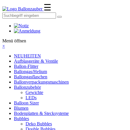
☰
Ballonzauber
Menü öffnen
×
NEUHEITEN
Aufblasgeräte & Ventile
Ballon-Flitter
Ballongas/Helium
Ballongasflaschen
Ballonverpackungsmaschinen
Ballonzubehör
Gewichte
LEDs
Balloon Sizer
Blumen
Bodenplatten & Stecksysteme
Bubbles
Deko Bubbles
Double Bubbles