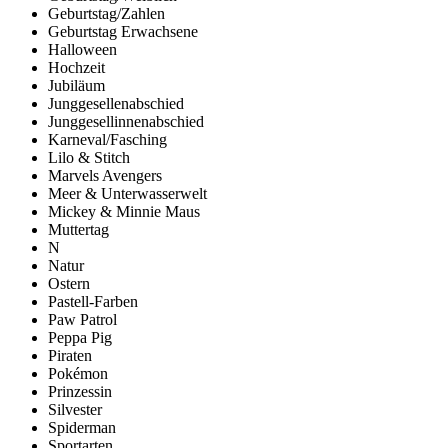
Geburtstag/Zahlen
Geburtstag Erwachsene
Halloween
Hochzeit
Jubiläum
Junggesellenabschied
Junggesellinnenabschied
Karneval/Fasching
Lilo & Stitch
Marvels Avengers
Meer & Unterwasserwelt
Mickey & Minnie Maus
Muttertag
N
Natur
Ostern
Pastell-Farben
Paw Patrol
Peppa Pig
Piraten
Pokémon
Prinzessin
Silvester
Spiderman
Sportarten