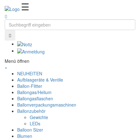
Ballonzauber
☰
Menü öffnen
×
NEUHEITEN
Aufblasgeräte & Ventile
Ballon-Flitter
Ballongas/Helium
Ballongasflaschen
Ballonverpackungsmaschinen
Ballonzubehör
Gewichte
LEDs
Balloon Sizer
Blumen