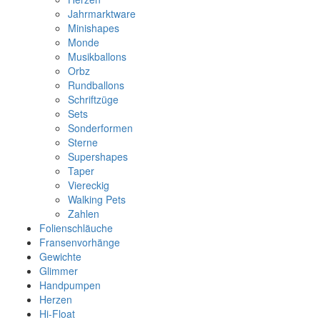
Jahrmarktware
Minishapes
Monde
Musikballons
Orbz
Rundballons
Schriftzüge
Sets
Sonderformen
Sterne
Supershapes
Taper
Viereckig
Walking Pets
Zahlen
Folienschläuche
Fransenvorhänge
Gewichte
Glimmer
Handpumpen
Herzen
Hi-Float