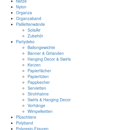
Netze
Nylon
Organza
Organzaband
Paillettenwände
SolaAir
Zubehör
Partydeko
Ballongewichte
Banner & Girlanden
Hanging Decor & Swirls
Kerzen
Papierfächer
Papiertüten
Pappbecher
Servietten
Strohhalme
Swirls & Hanging Decor
Vorhänge
Wimpelketten
Plüschtiere
Polyband
Polyresin-Figuren