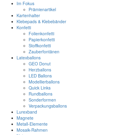
Im Fokus
Prämienartikel
Kartenhalter
Klebepads & Klebebänder
Konfetti
Folienkonfetti
Papierkonfetti
Stoffkonfetti
Zauberfontänen
Latexballons
GEO Donut
Herzballons
LED Ballons
Modellierballons
Quick Links
Rundballons
Sonderformen
Verpackungsballons
Lurexband
Magnete
Metall-Elemente
Mosaik-Rahmen