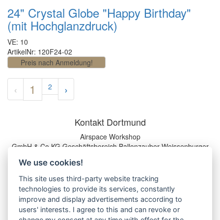
24" Crystal Globe "Happy Birthday"
(mit Hochglanzdruck)
VE: 10
ArtikelNr: 120F24-02
1
‹
2
›
Kontakt Dortmund
Airspace Workshop
GmbH & Co.KG
Geschäftsbereich Ballonzauber
Weissenburger
Str. 3
44135 Dortmund
Tel: 0231 - 55 69 70-0
We use cookies!
profiballon@ballonzauber.de
This site uses third-party website tracking
Informationen
technologies to provide its services, constantly
Versandkosten
improve and display advertisements according to
Impressum
users' interests. I agree to this and can revoke or
AGB
change my consent at any time with effect for the