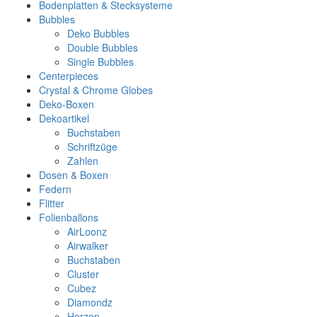
Bodenplatten & Stecksysteme
Bubbles
Deko Bubbles
Double Bubbles
Single Bubbles
Centerpieces
Crystal & Chrome Globes
Deko-Boxen
Dekoartikel
Buchstaben
Schriftzüge
Zahlen
Dosen & Boxen
Federn
Flitter
Folienballons
AirLoonz
Airwalker
Buchstaben
Cluster
Cubez
Diamondz
Herzen