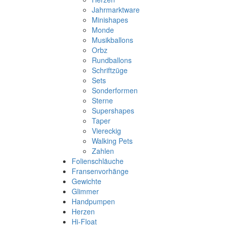
Jahrmarktware
Minishapes
Monde
Musikballons
Orbz
Rundballons
Schriftzüge
Sets
Sonderformen
Sterne
Supershapes
Taper
Viereckig
Walking Pets
Zahlen
Folienschläuche
Fransenvorhänge
Gewichte
Glimmer
Handpumpen
Herzen
Hi-Float