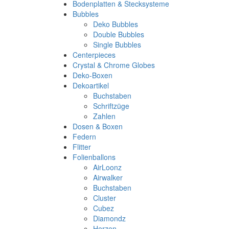
Bodenplatten & Stecksysteme
Bubbles
Deko Bubbles
Double Bubbles
Single Bubbles
Centerpieces
Crystal & Chrome Globes
Deko-Boxen
Dekoartikel
Buchstaben
Schriftzüge
Zahlen
Dosen & Boxen
Federn
Flitter
Folienballons
AirLoonz
Airwalker
Buchstaben
Cluster
Cubez
Diamondz
Herzen