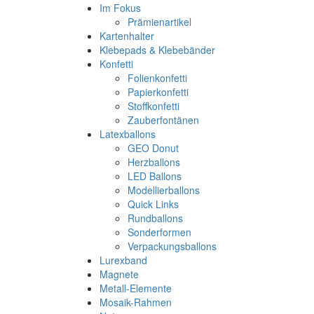
Im Fokus
Prämienartikel
Kartenhalter
Klebepads & Klebebänder
Konfetti
Folienkonfetti
Papierkonfetti
Stoffkonfetti
Zauberfontänen
Latexballons
GEO Donut
Herzballons
LED Ballons
Modellierballons
Quick Links
Rundballons
Sonderformen
Verpackungsballons
Lurexband
Magnete
Metall-Elemente
Mosaik-Rahmen