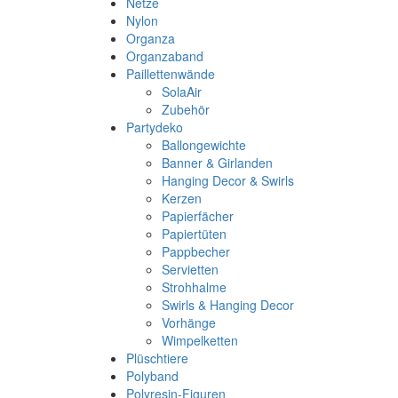
Netze
Nylon
Organza
Organzaband
Paillettenwände
SolaAir
Zubehör
Partydeko
Ballongewichte
Banner & Girlanden
Hanging Decor & Swirls
Kerzen
Papierfächer
Papiertüten
Pappbecher
Servietten
Strohhalme
Swirls & Hanging Decor
Vorhänge
Wimpelketten
Plüschtiere
Polyband
Polyresin-Figuren