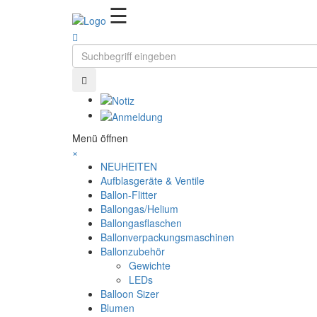
Ballonzauber
☰
Menü öffnen
×
NEUHEITEN
Aufblasgeräte & Ventile
Ballon-Flitter
Ballongas/Helium
Ballongasflaschen
Ballonverpackungsmaschinen
Ballonzubehör
Gewichte
LEDs
Balloon Sizer
Blumen