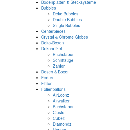
Bodenplatten & Stecksysteme
Bubbles
Deko Bubbles
Double Bubbles
Single Bubbles
Centerpieces
Crystal & Chrome Globes
Deko-Boxen
Dekoartikel
Buchstaben
Schriftzüge
Zahlen
Dosen & Boxen
Federn
Flitter
Folienballons
AirLoonz
Airwalker
Buchstaben
Cluster
Cubez
Diamondz
Herzen