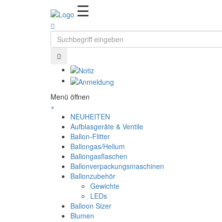
Ballonzauber
☰
Menü öffnen
×
NEUHEITEN
Aufblasgeräte & Ventile
Ballon-Flitter
Ballongas/Helium
Ballongasflaschen
Ballonverpackungsmaschinen
Ballonzubehör
Gewichte
LEDs
Balloon Sizer
Blumen