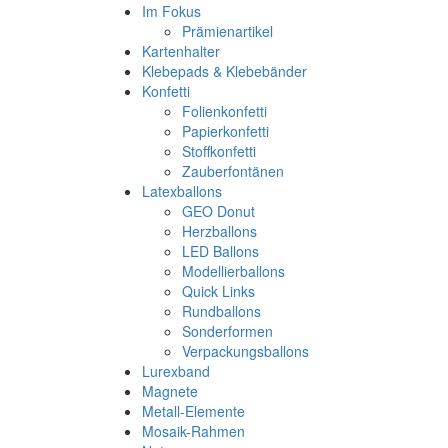
Im Fokus
Prämienartikel
Kartenhalter
Klebepads & Klebebänder
Konfetti
Folienkonfetti
Papierkonfetti
Stoffkonfetti
Zauberfontänen
Latexballons
GEO Donut
Herzballons
LED Ballons
Modellierballons
Quick Links
Rundballons
Sonderformen
Verpackungsballons
Lurexband
Magnete
Metall-Elemente
Mosaik-Rahmen