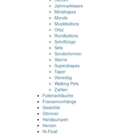
Jahrmarktware
Minishapes
Monde
Musikballons
Orbz
Rundballons
Schriftzüge
Sets
Sonderformen
Sterne
Supershapes
Taper
Viereckig
Walking Pets
Zahlen
Folienschläuche
Fransenvorhänge
Gewichte
Glimmer
Handpumpen
Herzen
Hi-Float