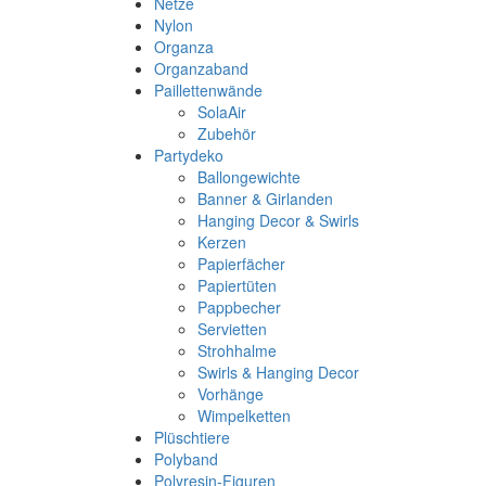
Netze
Nylon
Organza
Organzaband
Paillettenwände
SolaAir
Zubehör
Partydeko
Ballongewichte
Banner & Girlanden
Hanging Decor & Swirls
Kerzen
Papierfächer
Papiertüten
Pappbecher
Servietten
Strohhalme
Swirls & Hanging Decor
Vorhänge
Wimpelketten
Plüschtiere
Polyband
Polyresin-Figuren