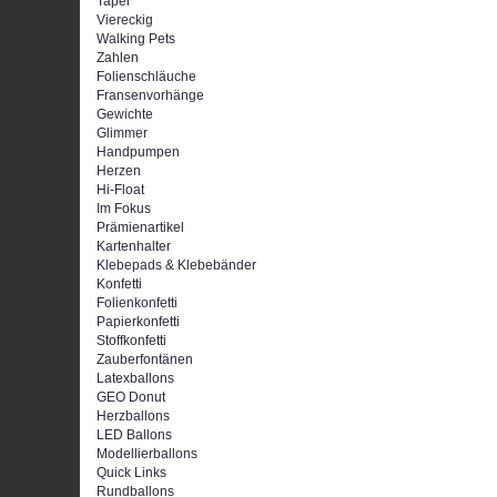
Taper
Viereckig
Walking Pets
Zahlen
Folienschläuche
Fransenvorhänge
Gewichte
Glimmer
Handpumpen
Herzen
Hi-Float
Im Fokus
Prämienartikel
Kartenhalter
Klebepads & Klebebänder
Konfetti
Folienkonfetti
Papierkonfetti
Stoffkonfetti
Zauberfontänen
Latexballons
GEO Donut
Herzballons
LED Ballons
Modellierballons
Quick Links
Rundballons