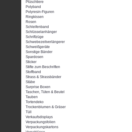
Plüschtiere
Polyband
Polyresin-Figuren
Ringkissen
Rosen
Schleifenband
Schlüsselanhänger
Schriftzüge
Schwebezeitverlängerer
Schweißgeräte
Sonstige Bänder
Spardosen
Sticker
Stifte zum Beschriften
Stoffband
Strass & Strassbänder
Stäbe
Surprise Boxen
Taschen, Tüten & Beutel
Tauben
Tortendeko
Trockenblumen & Gräser
Tüll
Verkaufsdisplays
Verpackungsfolien
Verpackungskartons