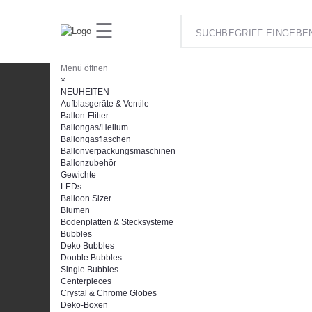
☰
Ballonzauber
Menü öffnen
×
NEUHEITEN
Aufblasgeräte & Ventile
Ballon-Flitter
Ballongas/Helium
Ballongasflaschen
Ballonverpackungsmaschinen
Ballonzubehör
Gewichte
LEDs
Balloon Sizer
Blumen
Bodenplatten & Stecksysteme
Bubbles
Deko Bubbles
Double Bubbles
Single Bubbles
Centerpieces
Crystal & Chrome Globes
Deko-Boxen