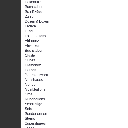
Dekoartikel
Buchstaben
Schriftzüge
Zahlen
Dosen & Boxen
Federn
Flitter
Folienballons
AirLoonz
Airwalker
Buchstaben
Cluster
Cubez
Diamondz
Herzen
Jahrmarktware
Minishapes
Monde
Musikballons
Orbz
Rundballons
Schriftzüge
Sets
Sonderformen
Sterne
Supershapes