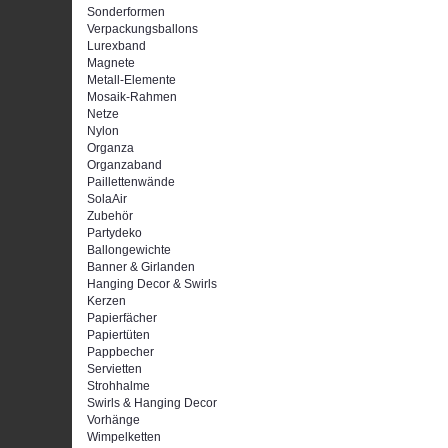
Sonderformen
Verpackungsballons
Lurexband
Magnete
Metall-Elemente
Mosaik-Rahmen
Netze
Nylon
Organza
Organzaband
Paillettenwände
SolaAir
Zubehör
Partydeko
Ballongewichte
Banner & Girlanden
Hanging Decor & Swirls
Kerzen
Papierfächer
Papiertüten
Pappbecher
Servietten
Strohhalme
Swirls & Hanging Decor
Vorhänge
Wimpelketten